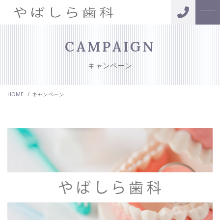
トップページ
スタッフ
CAMPAIGN
キャンペーン
当院について
お客様の声
HOME
キャンペーン
診療メニュー
アクセス
インプラント治療
よくある質問
矯正歯科
ニュース
セラミック治療
訪問歯科
コンテンツ
キャンペーン