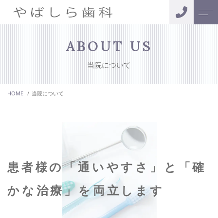
トップページ
スタッフ
ABOUT US
当院について
当院について
お客様の声
HOME
当院について
診療メニュー
アクセス
インプラント治療
よくある質問
矯正歯科
ニュース
セラミック治療
患者様の「通いやすさ」と「確
訪問歯科
コンテンツ
かな治療」を両立します
キャンペーン